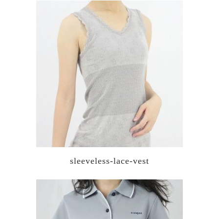
sleeveless-lace-vest