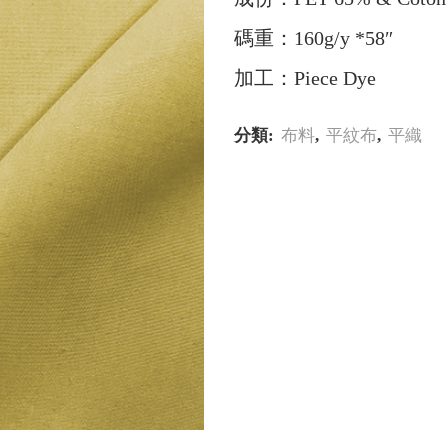
碼重：160g/y *58″
加工：Piece Dye
分類:
布料
,
平紋布
,
平織